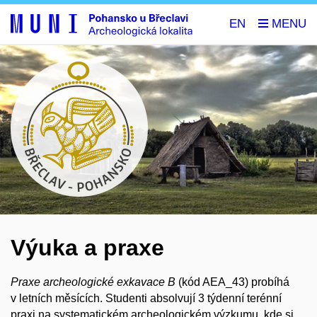
EN
Výuka a praxe
Praxe archeologické exkavace B
(kód AEA_43) probíhá
v letních měsících. Studenti absolvují 3 týdenní terénní
praxi na systematickém archeologickém výzkumu, kde si