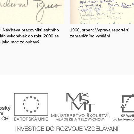
í: Návštěva pracovníků státního
1960, srpen: Výprava reportérů
Plán vykopávek do roku 2000 se
zahraničního vysílání
l jako moc zdlouhavý