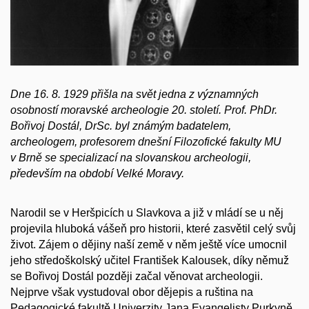
Dne 16. 8. 1929 přišla na svět jedna z významných
osobností moravské archeologie 20. století. Prof. PhDr.
Bořivoj Dostál, DrSc. byl známým badatelem,
archeologem, profesorem dnešní Filozofické fakulty MU
v Brně se specializací na slovanskou archeologii,
především na období Velké Moravy.
Narodil se v Heršpicích u Slavkova a již v mládí se u něj
projevila hluboká vášeň pro historii, které zasvětil celý svůj
život. Zájem o dějiny naší země v něm ještě více umocnil
jeho středoškolský učitel František Kalousek, díky němuž
se Bořivoj Dostál později začal věnovat archeologii.
Nejprve však vystudoval obor dějepis a ruština na
Pedagogické fakultě Univerzity Jana Evangelisty Purkyně