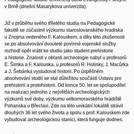
v Brně (dnešní Masarykova univerzita).
Již v průběhu svého tříletého studia na Pedagogické
fakultě se zúčastnil výzkumu staroslovanského hradiska
u Znojma vedeného F. Kalouskem, a díky této zkušenosti
se po absolvování dvouleté povinné vojenské služby
rozhodl opět vrátit ke studiu jako student prehistorie
a historie. Znalosti v oblasti archeologie nabyl u profesorů
E. Šimka a F. Kalouska, u profesorů R. Holinky, J. Macůrka
a J. Šebánka vystudoval historii. Po úspěšném
absolvování studií se stal důležitou součástí Ústavu pro
prehistorii a protohistorii. Od konce 50. let se spolupodílel
na realizaci jednoho z největších archeologických
výzkumů své doby, výzkumu velkomoravského hradiště
Pohanska u Břeclavi. Zde na této unikátní lokalitě strávil
dlouhých 36 let svého života a spolu s prof. Kalouskem zde
vybudoval archeologickou stanici, která funguje dodnes.