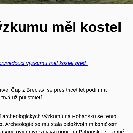
ýzkumu měl kostel
gion/vedouci-vyzkumu-mel-kostel-pred-
 Čáp z Břeclavi se přes třicet let podílí na
vá už půl století.
í archeologických výzkumů na Pohansku se tento
áp. Archeologie se mu stala celoživotním koníčkem
 Masarykovy univerzity vykopou na Pohansku ze země,