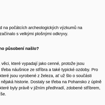
ned na počátcích archeologických výzkumů na
ačínalo s velkými plošnými odkryvy.
ho působení našlo?
 věci, které vypadají jako cenné, protože jsou
 třeba náušnice ze stříbra a také typické ozdoby. Pro
teré jsou vyrobené z železa, ať už šlo o součásti
 nějaká historie. Dostaly se třeba na Pohansko z úplně
 které byly právě v jižním předhradí, zdobené stříbrem,
íše.