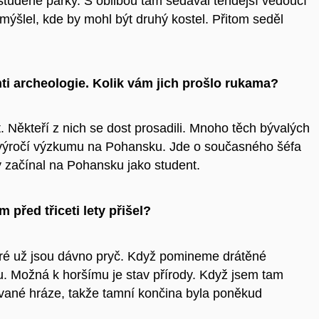
 studené párky. S oblibou tam sedával tehdejší vedoucí
ýšlel, kde by mohl být druhý kostel. Přitom seděl
ti archeologie. Kolik vám jich prošlo rukama?
t. Někteří z nich se dost prosadili. Mnoho těch bývalých
 výročí výzkumu na Pohansku. Jde o současného šéfa
 začínal na Pohansku jako student.
 před třiceti lety přišel?
eré už jsou dávno pryč. Když pomineme drátěné
mu. Možná k horšímu je stav přírody. Když jsem tam
ované hráze, takže tamní končina byla poněkud