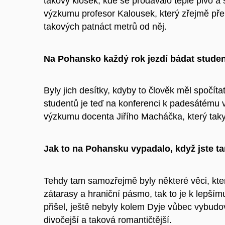
takový kiosek, kde se prodávalo teplé pivo a
výzkumu profesor Kalousek, který zřejmě přem
takových patnáct metrů od něj.
Na Pohansko každý rok jezdí bádat studen
Byly jich desítky, kdyby to člověk měl spočíta
studentů je teď na konferenci k padesátému
výzkumu docenta Jiřího Macháčka, který taky
Jak to na Pohansku vypadalo, když jste tam
Tehdy tam samozřejmě byly některé věci, kt
zátarasy a hraniční pásmo, tak to je k lepší
přišel, ještě nebyly kolem Dyje vůbec vybud
divočejší a taková romantičtější.