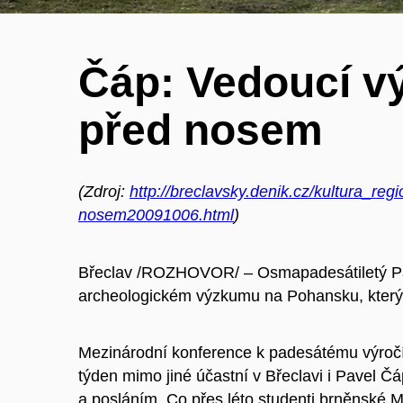
Čáp: Vedoucí v
před nosem
(Zdroj:
http://breclavsky.denik.cz/kultura_re
nosem20091006.html
)
Břeclav /ROZHOVOR/ – Osmapadesátiletý Pavel
archeologickém výzkumu na Pohansku, který tr
Mezinárodní konference k padesátému výroč
týden mimo jiné účastní v Břeclavi i Pavel Č
a posláním. Co přes léto studenti brněnské