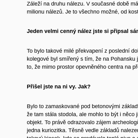
Záleží na druhu nálezu. V současné době máme
milionu nálezů. Je to všechno možné, od kost
Jeden velmi cenný nález jste si připsal 
To bylo takové milé překvapení z poslední do
kolegové byl smířený s tím, že na Pohansku j
to, že mimo prostor opevněného centra na pře
Přišel jste na ni vy. Jak?
Bylo to zamaskované pod betonovými základy,
že tam stála stodola, ale mohlo to být i něco
objekt. To právě odrazovalo zájem archeologů
jedna kuriozitka. Těsně vedle základů naleze