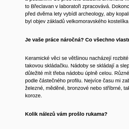
to Břeclavan v laboratoři zpracovává. Dokonc
před dvěma lety vybídl archeology, aby kop
byl objev základů velkomoravského kostelíka
Je vaše práce náročná? Co všechno vlast
Keramické věci se většinou nacházejí rozbité
takovou skládačku. Nádoby se skládají a slep
důležité mít třeba nádobu úplně celou. Různé
podle částečného profilu. Nejvíce času mi za
železné, měděné, bronzové nebo stříbrné, ta
koroze.
Kolik nálezů vám prošlo rukama?