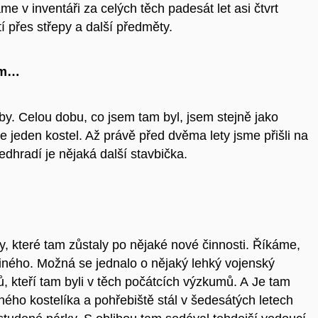
 v inventáři za celých těch padesát let asi čtvrt
í přes střepy a další předměty.
sám…
by. Celou dobu, co jsem tam byl, jsem stejně jako
e jeden kostel. Až právě před dvěma lety jsme přišli na
dhradí je nějaká další stavbička.
 které tam zůstaly po nějaké nové činnosti. Říkáme,
 jiného. Možná se jednalo o nějaký lehký vojenský
, kteří tam byli v těch počátcích výzkumů. A Je tam
ného kostelíka a pohřebiště stál v šedesátých letech