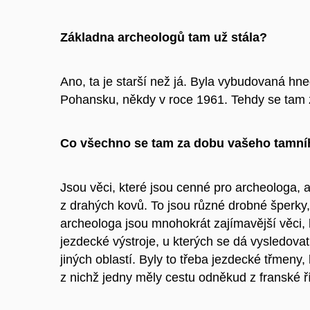
Základna archeologů tam už stála?
Ano, ta je starší než já. Byla vybudovaná h
Pohansku, někdy v roce 1961. Tehdy se tam z
Co všechno se tam za dobu vašeho tamní
Jsou věci, které jsou cenné pro archeologa, a
z drahých kovů. To jsou různé drobné šperky,
archeologa jsou mnohokrát zajímavější věci, k
jezdecké výstroje, u kterých se dá vysledovat
jiných oblastí. Byly to třeba jezdecké třmeny,
z nichž jedny měly cestu odněkud z franské ř