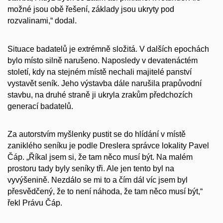
možné jsou obě řešení, základy jsou ukryty pod
rozvalinami,“ dodal.
Situace badatelů je extrémně složitá. V dalších epochách
bylo místo silně narušeno. Naposledy v devatenáctém
století, kdy na stejném místě nechali majitelé panství
vystavět seník. Jeho výstavba dále narušila prapůvodní
stavbu, na druhé straně ji ukryla zrakům předchozích
generací badatelů.
Za autorstvím myšlenky pustit se do hlídání v místě
zaniklého seníku je podle Dreslera správce lokality Pavel
Čáp. „Říkal jsem si, že tam něco musí být. Na malém
prostoru tady byly seníky tři. Ale jen tento byl na
vyvýšenině. Nezdálo se mi to a čím dál víc jsem byl
přesvědčený, že to není náhoda, že tam něco musí být,“
řekl Právu Čáp.