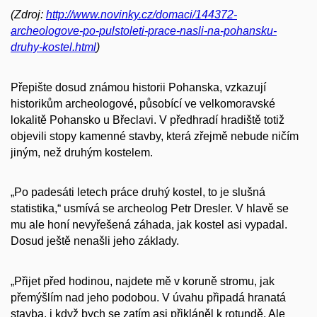
(Zdroj:
http://www.novinky.cz/domaci/144372-
archeologove-po-pulstoleti-prace-nasli-na-pohansku-
druhy-kostel.html
)
Přepište dosud známou historii Pohanska, vzkazují
historikům archeologové, působící ve velkomoravské
lokalitě Pohansko u Břeclavi. V předhradí hradiště totiž
objevili stopy kamenné stavby, která zřejmě nebude ničím
jiným, než druhým kostelem.
„Po padesáti letech práce druhý kostel, to je slušná
statistika,“ usmívá se archeolog Petr Dresler. V hlavě se
mu ale honí nevyřešená záhada, jak kostel asi vypadal.
Dosud ještě nenašli jeho základy.
„Přijet před hodinou, najdete mě v koruně stromu, jak
přemýšlím nad jeho podobou. V úvahu připadá hranatá
stavba, i když bych se zatím asi přikláněl k rotundě. Ale