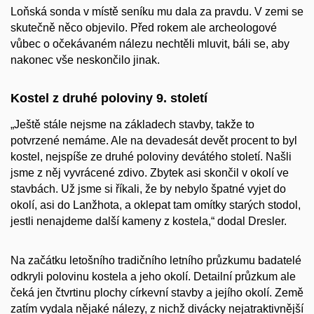
Loňská sonda v místě seníku mu dala za pravdu. V zemi se
skutečně něco objevilo. Před rokem ale archeologové
vůbec o očekávaném nálezu nechtěli mluvit, báli se, aby
nakonec vše neskončilo jinak.
Kostel z druhé poloviny 9. století
„Ještě stále nejsme na základech stavby, takže to
potvrzené nemáme. Ale na devadesát devět procent to byl
kostel, nejspíše ze druhé poloviny devátého století. Našli
jsme z něj vyvrácené zdivo. Zbytek asi skončil v okolí ve
stavbách. Už jsme si říkali, že by nebylo špatné vyjet do
okolí, asi do Lanžhota, a oklepat tam omítky starých stodol,
jestli nenajdeme další kameny z kostela,“ dodal Dresler.
Na začátku letošního tradičního letního průzkumu badatelé
odkryli polovinu kostela a jeho okolí. Detailní průzkum ale
čeká jen čtvrtinu plochy církevní stavby a jejího okolí. Země
zatím vydala nějaké nálezy, z nichž divácky nejatraktivnější