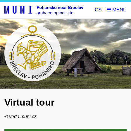
CS
Virtual tour
©
veda.muni.cz.